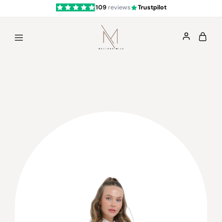
109
reviews
Trustpilot
Mestoramies