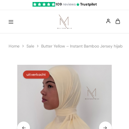
109
reviews
Trustpilot
Mestoramies
Home
Sale
Butter Yellow – Instant Bamboo Jersey hijab
uitverkocht