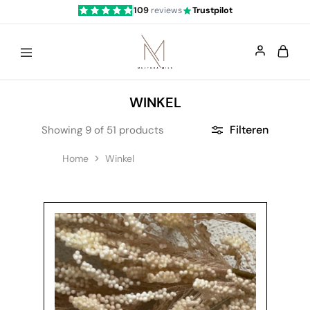
109
reviews
Trustpilot
Mestoramies
WINKEL
Filteren
Showing
9
of
51
products
Home
Winkel