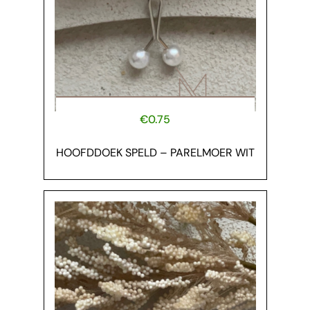
€
0.75
HOOFDDOEK SPELD – PARELMOER WIT