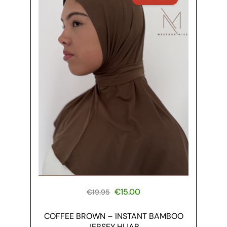
€
15.00
€
19.95
COFFEE BROWN – INSTANT BAMBOO
D
JERSEY HIJAB