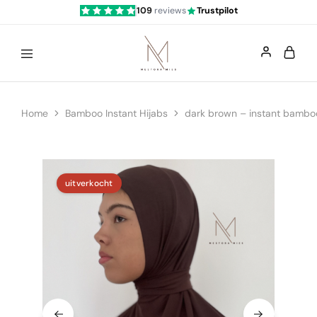
109
reviews
Trustpilot
Mestoramies
Home
Bamboo Instant Hijabs
dark brown – instant bamboo
uitverkocht