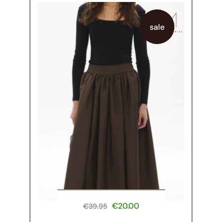
sale
€
20.00
€
39.95