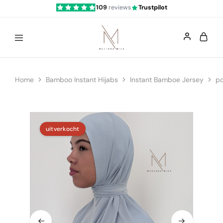
109
reviews
Trustpilot
Mestoramies
Home
Bamboo Instant Hijabs
Instant Bamboe Jersey
po
uitverkocht